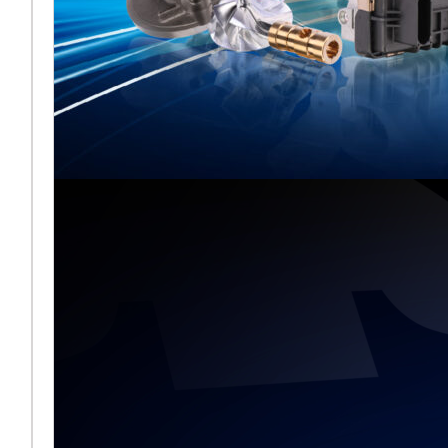
Melett stellt
gemeinsam mit
BMTS auf der
Automechanika