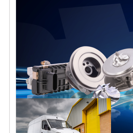
Frankfurt 2026
aus
[vc_column
width="2/3"]Melett kehrt
zur Automechanika
Frankfurt 2026 zurück und
teilt sich nach der jüngsten
Übernahme ers
Lesen Sie mehr ...