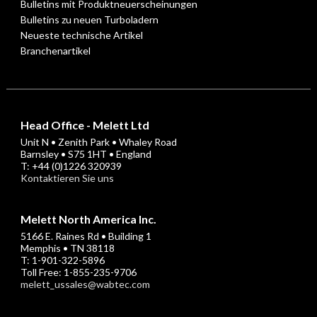
Bulletins mit Produktneuerscheinungen
Bulletins zu neuen Turboladern
Neueste technische Artikel
Branchenartikel
Head Office - Melett Ltd
Unit N • Zenith Park • Whaley Road
Barnsley • S75 1HT • England
T: +44 (0)1226 320939
Kontaktieren Sie uns
Melett North America Inc.
5166 E. Raines Rd • Building 1
Memphis • TN 38118
T: 1-901-322-5896
Toll Free: 1-855-235-9706
melett_ussales@wabtec.com