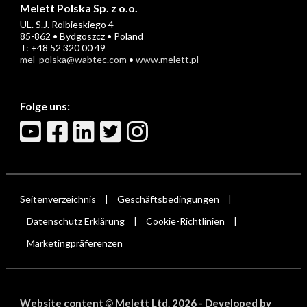
Melett Polska Sp. z o.o.
UL. S.J. Rolbieskiego 4
85-862 • Bydgoszcz • Poland
T: +48 52 320 00 49
mel_polska@wabtec.com
•
www.melett.pl
Folge uns:
Seitenverzeichnis
Geschäftsbedingungen
|
|
Datenschutz Erklärung
Cookie-Richtlinien
|
|
Marketingpräferenzen
Website content
Melett Ltd. 2026 -
Developed by
©