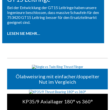
Bei der Entwicklung der GT15 Leitringe haben unsere
Ingenieure beschlossen, dass massive Schaufeln für den
753420 GT15 Leitring besser für den Ersatzteilmarkt
geeignet sind.
LESEN SIE MEHR…
Ölabweisring mit einfacher/doppelter
Nut im Vergleich
KP35/9 Axiallager 180° vs 360°