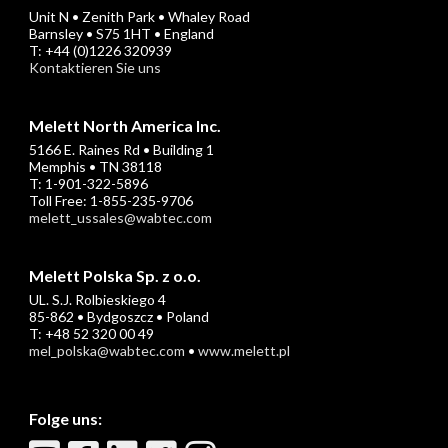
Unit N • Zenith Park • Whaley Road
Barnsley • S75 1HT • England
T: +44 (0)1226 320939
Kontaktieren Sie uns
Melett North America Inc.
5166 E. Raines Rd • Building 1
Memphis • TN 38118
T: 1-901-322-5896
Toll Free: 1-855-235-9706
melett_ussales@wabtec.com
Melett Polska Sp. z o.o.
UL. S.J. Rolbieskiego 4
85-862 • Bydgoszcz • Poland
T: +48 52 320 00 49
mel_polska@wabtec.com
•
www.melett.pl
Folge uns: