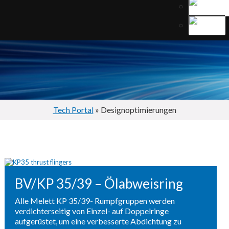
Tech Portal
» Designoptimierungen
BV/KP 35/39 – Ölabweisring
Alle Melett KP 35/39- Rumpfgruppen werden
verdichterseitig von Einzel- auf Doppelringe
aufgerüstet, um eine verbesserte Abdichtung zu