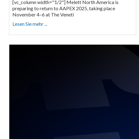
[vc_column width="1/2"] Melett North America is
preparing to return to AAPEX 2025, taking place
November 4–6 at The Veneti
Lesen Sie mehr ...