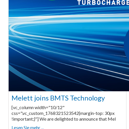
Melett joins BMTS Technology
[vc_column width="10/12"
css=".vc_custom_1768321523542{margin-top: 30px
!important;}"] We are delighted to announce that Mel
Lesen Sie mehr ...