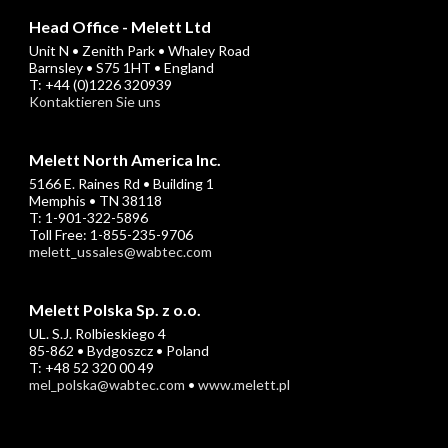
Head Office - Melett Ltd
Unit N • Zenith Park • Whaley Road
Barnsley • S75 1HT • England
T: +44 (0)1226 320939
Kontaktieren Sie uns
Melett North America Inc.
5166 E. Raines Rd • Building 1
Memphis • TN 38118
T: 1-901-322-5896
Toll Free: 1-855-235-9706
melett_ussales@wabtec.com
Melett Polska Sp. z o.o.
UL. S.J. Rolbieskiego 4
85-862 • Bydgoszcz • Poland
T: +48 52 320 00 49
mel_polska@wabtec.com
•
www.melett.pl