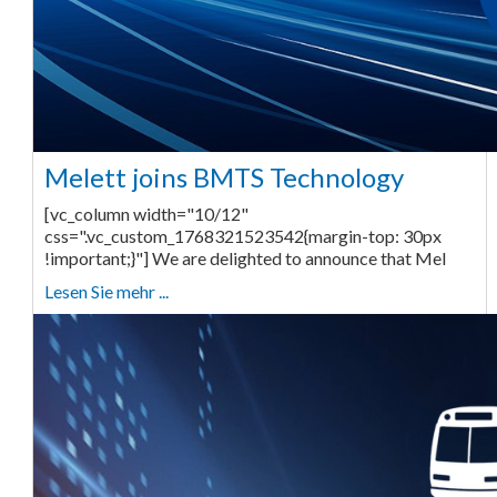
Melett joins BMTS Technology
[vc_column width="10/12"
css=".vc_custom_1768321523542{margin-top: 30px
!important;}"] We are delighted to announce that Mel
Lesen Sie mehr ...