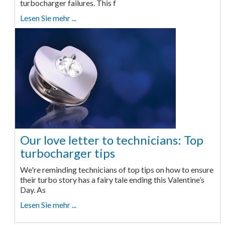
turbocharger failures. This f
Lesen Sie mehr ...
Our love letter to technicians: Top
turbocharger tips
We're reminding technicians of top tips on how to ensure
their turbo story has a fairy tale ending this Valentine’s
Day. As
Lesen Sie mehr ...