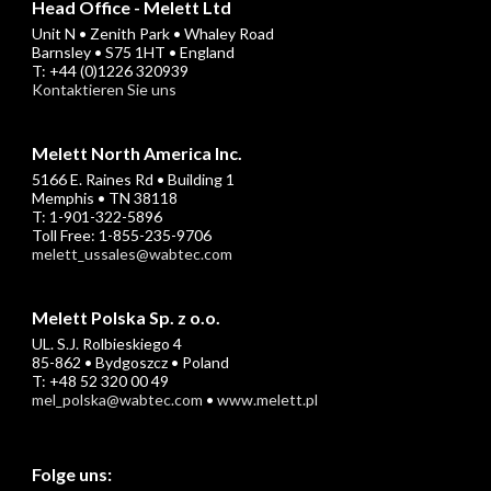
Head Office - Melett Ltd
Unit N • Zenith Park • Whaley Road
Barnsley • S75 1HT • England
T: +44 (0)1226 320939
Kontaktieren Sie uns
Melett North America Inc.
5166 E. Raines Rd • Building 1
Memphis • TN 38118
T: 1-901-322-5896
Toll Free: 1-855-235-9706
melett_ussales@wabtec.com
Melett Polska Sp. z o.o.
UL. S.J. Rolbieskiego 4
85-862 • Bydgoszcz • Poland
T: +48 52 320 00 49
mel_polska@wabtec.com
•
www.melett.pl
Folge uns: