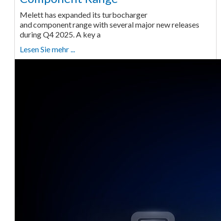
Melett has expanded its turbocharger
and component range with several major new releases
during Q4 2025. A key a
Lesen Sie mehr ...