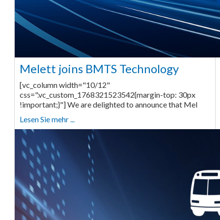
Melett joins BMTS Technology
[vc_column width="10/12"
css=".vc_custom_1768321523542{margin-top: 30px
!important;}"] We are delighted to announce that Mel
Lesen Sie mehr ...