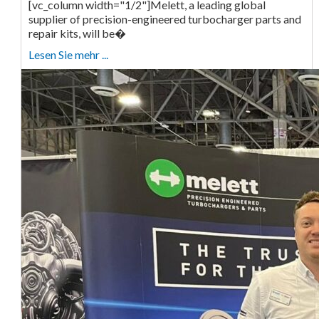
[vc_column width="1/2"]Melett, a leading global
supplier of precision-engineered turbocharger parts and
repair kits, will be�
Lesen Sie mehr ...