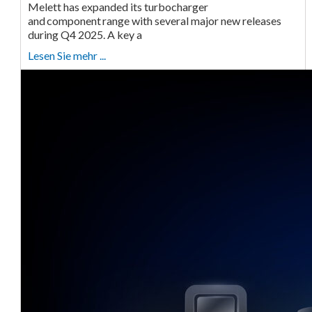
Melett has expanded its turbocharger
and component range with several major new releases
during Q4 2025. A key a
Lesen Sie mehr ...