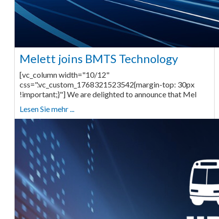
Melett joins BMTS Technology
[vc_column width="10/12"
css=".vc_custom_1768321523542{margin-top: 30px
!important;}"] We are delighted to announce that Mel
Lesen Sie mehr ...