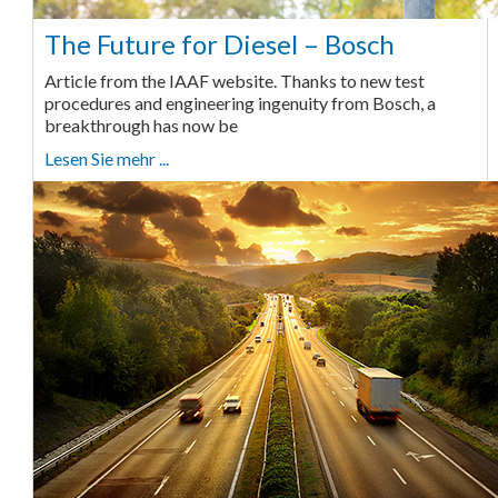
The Future for Diesel – Bosch
Article from the IAAF website. Thanks to new test
procedures and engineering ingenuity from Bosch, a
breakthrough has now be
Lesen Sie mehr ...