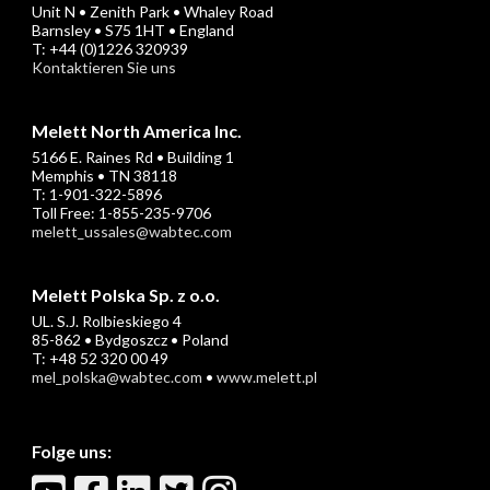
Unit N • Zenith Park • Whaley Road
Barnsley • S75 1HT • England
T: +44 (0)1226 320939
Kontaktieren Sie uns
Melett North America Inc.
5166 E. Raines Rd • Building 1
Memphis • TN 38118
T: 1-901-322-5896
Toll Free: 1-855-235-9706
melett_ussales@wabtec.com
Melett Polska Sp. z o.o.
UL. S.J. Rolbieskiego 4
85-862 • Bydgoszcz • Poland
T: +48 52 320 00 49
mel_polska@wabtec.com
•
www.melett.pl
Folge uns: