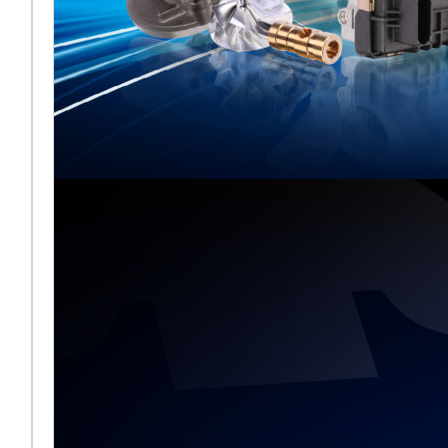
Melett stellt
gemeinsam mit
BMTS auf der
Automechanika