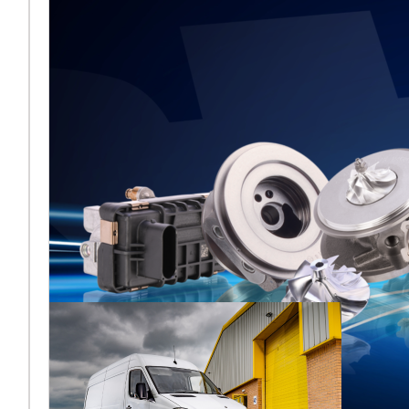
Frankfurt 2026
aus
[vc_column
width="2/3"]Melett kehrt
zur Automechanika
Frankfurt 2026 zurück und
teilt sich nach der jüngsten
Übernahme ers
Lesen Sie mehr ...