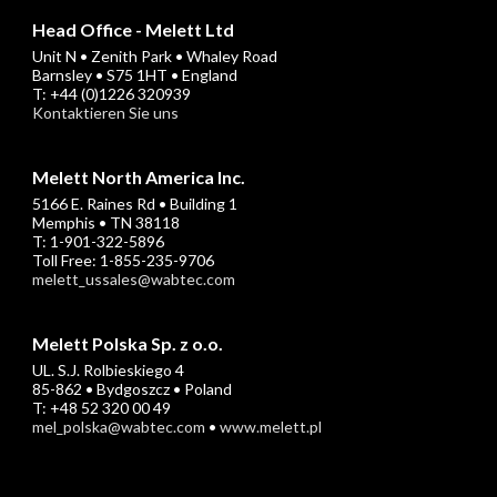
Head Office - Melett Ltd
Unit N • Zenith Park • Whaley Road
Barnsley • S75 1HT • England
T: +44 (0)1226 320939
Kontaktieren Sie uns
Melett North America Inc.
5166 E. Raines Rd • Building 1
Memphis • TN 38118
T: 1-901-322-5896
Toll Free: 1-855-235-9706
melett_ussales@wabtec.com
Melett Polska Sp. z o.o.
UL. S.J. Rolbieskiego 4
85-862 • Bydgoszcz • Poland
T: +48 52 320 00 49
mel_polska@wabtec.com
•
www.melett.pl