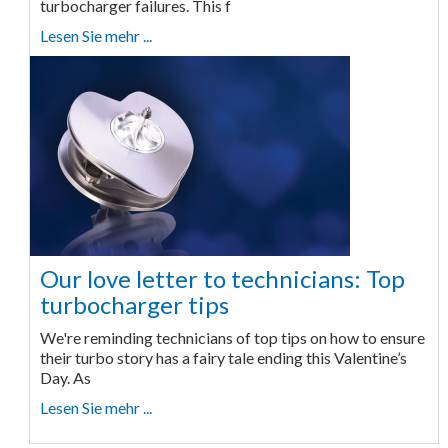
turbocharger failures. This f
Lesen Sie mehr ...
Our love letter to technicians: Top
turbocharger tips
We're reminding technicians of top tips on how to ensure
their turbo story has a fairy tale ending this Valentine’s
Day. As
Lesen Sie mehr ...