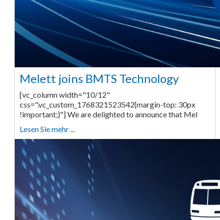
Melett joins BMTS Technology
[vc_column width="10/12"
css=".vc_custom_1768321523542{margin-top: 30px
!important;}"] We are delighted to announce that Mel
Lesen Sie mehr ...