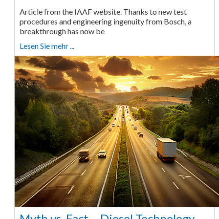
Article from the IAAF website. Thanks to new test
procedures and engineering ingenuity from Bosch, a
breakthrough has now be
Lesen Sie mehr ...
Myth vs. Fact – Diesel Technology