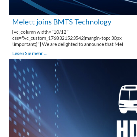
Melett joins BMTS Technology
[vc_column width="10/12"
css=".vc_custom_1768321523542{margin-top: 30px
!important;}"] We are delighted to announce that Mel
Lesen Sie mehr ...