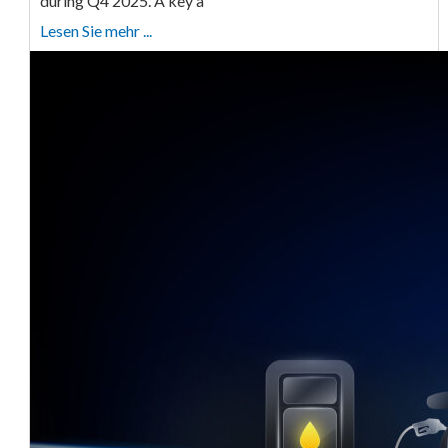
during Q4 2025. A key a
Lesen Sie mehr ...