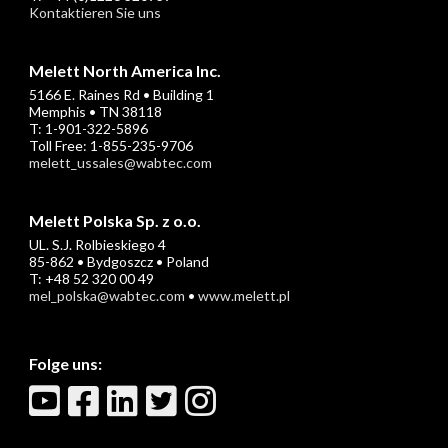
Kontaktieren Sie uns
Melett North America Inc.
5166 E. Raines Rd • Building 1
Memphis • TN 38118
T: 1-901-322-5896
Toll Free: 1-855-235-9706
melett_ussales@wabtec.com
Melett Polska Sp. z o.o.
UL. S.J. Rolbieskiego 4
85-862 • Bydgoszcz • Poland
T: +48 52 320 00 49
mel_polska@wabtec.com
•
www.melett.pl
Folge uns: