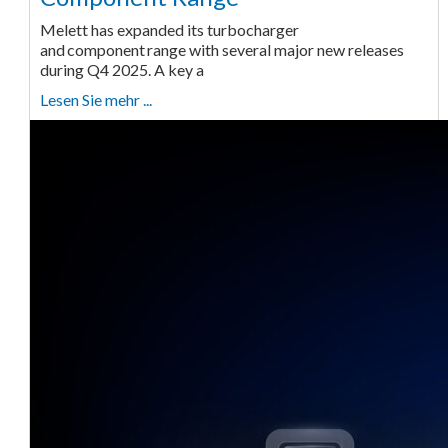
Melett has expanded its turbocharger
and component range with several major new releases
during Q4 2025. A key a
Lesen Sie mehr ...