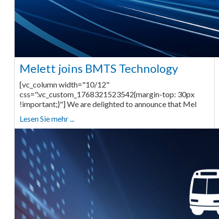
Melett joins BMTS Technology
[vc_column width="10/12"
css=".vc_custom_1768321523542{margin-top: 30px
!important;}"] We are delighted to announce that Mel
Lesen Sie mehr ...