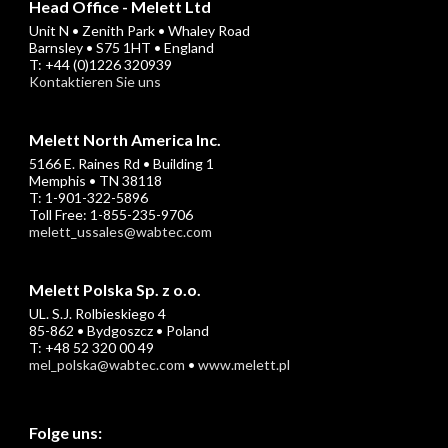
Head Office - Melett Ltd
Unit N • Zenith Park • Whaley Road
Barnsley • S75 1HT • England
T: +44 (0)1226 320939
Kontaktieren Sie uns
Melett North America Inc.
5166 E. Raines Rd • Building 1
Memphis • TN 38118
T: 1-901-322-5896
Toll Free: 1-855-235-9706
melett_ussales@wabtec.com
Melett Polska Sp. z o.o.
UL. S.J. Rolbieskiego 4
85-862 • Bydgoszcz • Poland
T: +48 52 320 00 49
mel_polska@wabtec.com
•
www.melett.pl
Folge uns: