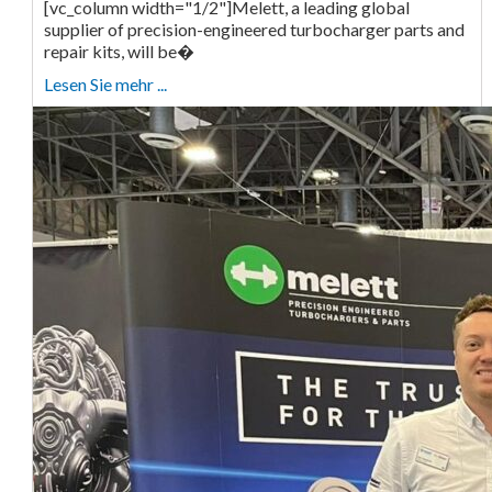
[vc_column width="1/2"]Melett, a leading global
supplier of precision-engineered turbocharger parts and
repair kits, will be�
Lesen Sie mehr ...