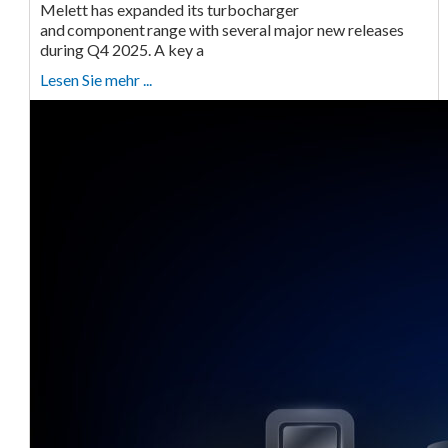
Melett has expanded its turbocharger
and component range with several major new releases
during Q4 2025. A key a
Lesen Sie mehr ...