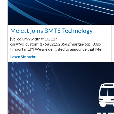
Melett joins BMTS Technology
[vc_column width="10/12"
css=".vc_custom_1768321523542{margin-top: 30px
!important;}"] We are delighted to announce that Mel
Lesen Sie mehr ...