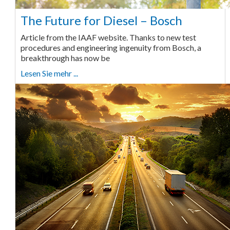
The Future for Diesel – Bosch
Article from the IAAF website. Thanks to new test
procedures and engineering ingenuity from Bosch, a
breakthrough has now be
Lesen Sie mehr ...