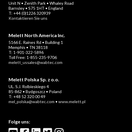
Unit N • Zenith Park • Whaley Road
Barnsley • S75 1HT • England
T: +44 (0)1226 320939
Kontaktieren Sie uns
Melett North America Inc.
5166 E. Raines Rd • Building 1
Memphis • TN 38118
T: 1-901-322-5896
Toll Free: 1-855-235-9706
melett_ussales@wabtec.com
Melett Polska Sp. z o.o.
UL. S.J. Rolbieskiego 4
85-862 • Bydgoszcz • Poland
T: +48 52 320 00 49
mel_polska@wabtec.com
•
www.melett.pl
Folge uns: