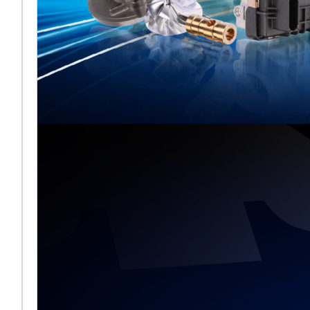
Melett stellt
gemeinsam mit
BMTS auf der
Automechanika