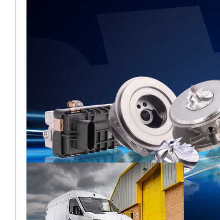
Frankfurt 2026
aus
[vc_column
width="2/3"]Melett kehrt
zur Automechanika
Frankfurt 2026 zurück und
teilt sich nach der jüngsten
Übernahme ers
Lesen Sie mehr ...