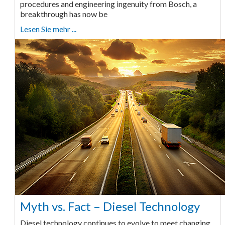
procedures and engineering ingenuity from Bosch, a
breakthrough has now be
Lesen Sie mehr ...
Myth vs. Fact – Diesel Technology
Diesel technology continues to evolve to meet changing