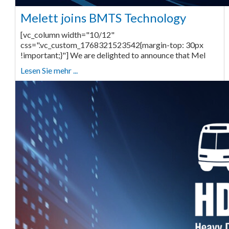
Melett joins BMTS Technology
[vc_column width="10/12"
css=".vc_custom_1768321523542{margin-top: 30px
!important;}"] We are delighted to announce that Mel
Lesen Sie mehr ...