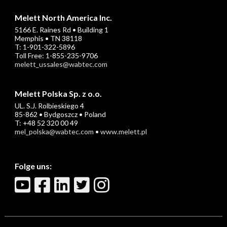
Melett North America Inc.
5166 E. Raines Rd • Building 1
Memphis • TN 38118
T: 1-901-322-5896
Toll Free: 1-855-235-9706
melett_ussales@wabtec.com
Melett Polska Sp. z o.o.
UL. S.J. Rolbieskiego 4
85-862 • Bydgoszcz • Poland
T: +48 52 320 00 49
mel_polska@wabtec.com
•
www.melett.pl
Folge uns: